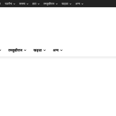
र
पडरौना
कसया
हाटा
तमकुहीराज
खड्डा
अन्य
तमकुहीराज
खड्डा
अन्य