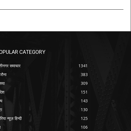
OPULAR CATEGORY
शीनगर समाचार
1341
रौना
383
सया
309
रदेश
151
्य
143
टा
130
रिया न्यूज़ हिन्दी
125
श
106