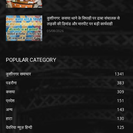
कुशीनगर: कसया थाने के सिपाही पर ढाबा संचालक से
लड़की की डिमांड और मारपीट पर बड़ी कार्यवाही
05/08/2026
POPULAR CATEGORY
कुशीनगर समाचार
1341
पडरौना
383
कसया
309
प्रदेश
151
अन्य
143
हाटा
130
देवरिया न्यूज़ हिन्दी
125