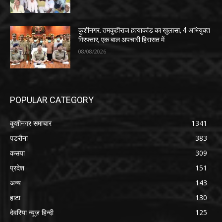
कुशीनगर: तमकुहीराज हत्याकांड का खुलासा, 4 अभियुक्त
गिरफ्तार, एक बाल अपचारी हिरासत में
08/08/2026
POPULAR CATEGORY
कुशीनगर समाचार
1341
पडरौना
383
कसया
309
प्रदेश
151
अन्य
143
हाटा
130
देवरिया न्यूज़ हिन्दी
125