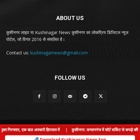
ABOUT US
कुशीनगर लाइव या Kushinagar News कुशीनगर का लोकप्रिय डिजिटल न्यूज़
पोर्टल, जो विगत 2016 से संचलित है।
Contact us:
kushinagarnews@gmail.com
FOLLOW US
© Kushinagar Live - 2022
×
त गिरफ्तार, एक बाल अपचारी हिरासत में
|
कुशीनगर: कप्तानगंज में शॉर्ट सर्किट से कपड़े की दु
Home
About us
Privacy Policy
Contact us
Download Kushinagar News App