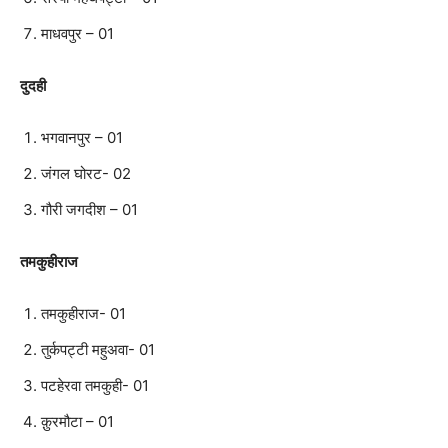
माधवपुर – 01
दुदही
भगवानपुर – 01
जंगल घोरट- 02
गौरी जगदीश – 01
तमकुहीराज
तमकुहीराज- 01
तुर्कपट्टी महुअवा- 01
पटहेरवा तमकुही- 01
क़ुरमौटा – 01