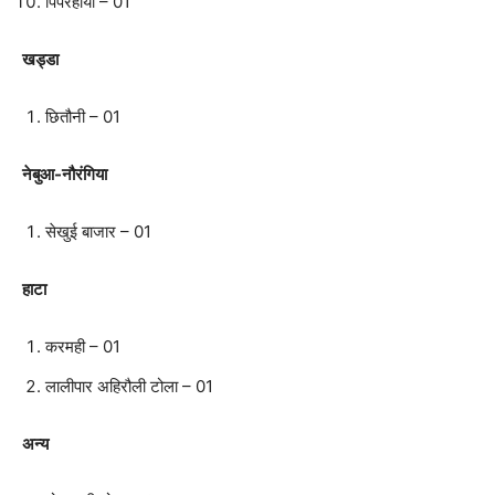
पिपरहीया – 01
खड्डा
छितौनी – 01
नेबुआ-नौरंगिया
सेखुई बाजार – 01
हाटा
करमही – 01
लालीपार अहिरौली टोला – 01
अन्य