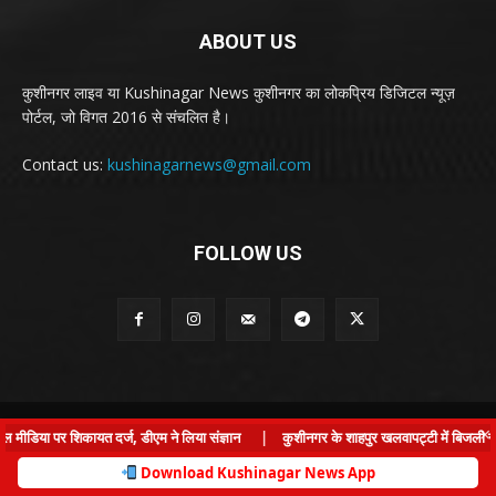
ABOUT US
कुशीनगर लाइव या Kushinagar News कुशीनगर का लोकप्रिय डिजिटल न्यूज़
पोर्टल, जो विगत 2016 से संचलित है।
Contact us:
kushinagarnews@gmail.com
FOLLOW US
© Kushinagar Live - 2022
×
मीडिया पर शिकायत दर्ज, डीएम ने लिया संज्ञान
|
कुशीनगर के शाहपुर खलवापट्टी में बिजली संकट:
Home
About us
Privacy Policy
Contact us
Download Kushinagar News App