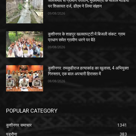
जलजमाव से ग्रामीण परेशान, मुख्यमंत्री के सोशल मीडिया
पर शिकायत दर्ज, डीएम ने लिया संज्ञान
09/08/2026
कुशीनगर के शाहपुर खलवापट्टी में बिजली संकट: ग्राम
प्रधान समेत ग्रामीण धरने पर बैठे
09/08/2026
कुशीनगर: तमकुहीराज हत्याकांड का खुलासा, 4 अभियुक्त
गिरफ्तार, एक बाल अपचारी हिरासत में
08/08/2026
POPULAR CATEGORY
कुशीनगर समाचार
1341
पडरौना
383