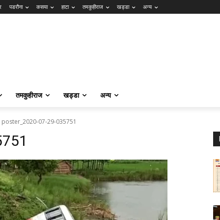
र
पडरौना
कसया
हाटा
तमकुहीराज
खड्डा
अन्य
तमकुहीराज
खड्डा
अन्य
poster_2020-07-29-035751
5751