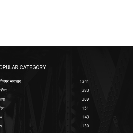
OPULAR CATEGORY
शीनगर समाचार
1341
रौना
383
सया
309
रदेश
151
्य
143
टा
130