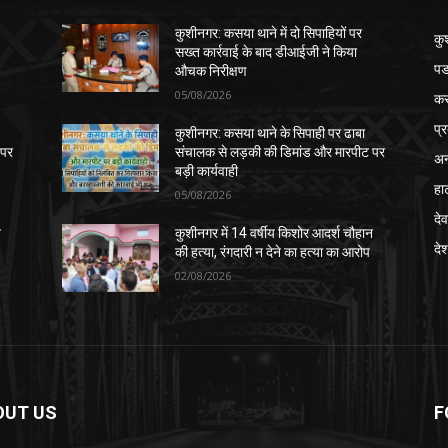
कुशीनगर: कसया थाने में दो सिपाहियों पर
कु
सख्त कार्रवाई के बाद डीआईजी ने किया
पड
औचक निरीक्षण
05/08/2026
क
प्
कुशीनगर: कसया थाने के सिपाही पर ढाबा
 पर
संचालक से लड़की की डिमांड और मारपीट पर
अन
बड़ी कार्यवाही
हा
05/08/2026
देव
न
कुशीनगर में 14 वर्षीय किशोर आदर्श चौहान
दे
की हत्या, रंगदारी न देने का हत्या का आरोप
02/08/2026
OUT US
F