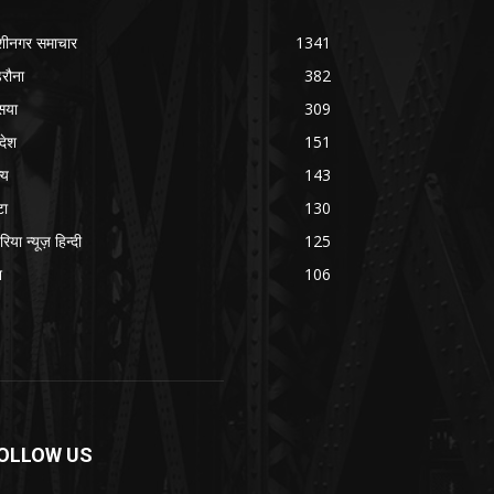
शीनगर समाचार
1341
रौना
382
सया
309
रदेश
151
्य
143
टा
130
रिया न्यूज़ हिन्दी
125
श
106
OLLOW US