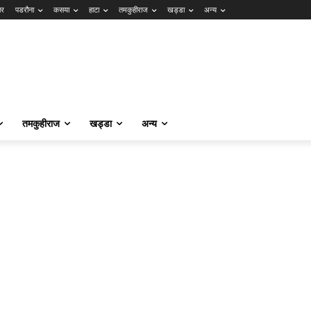
ार
पडरौना
कसया
हाटा
तमकुहीराज
खड्डा
अन्य
तमकुहीराज
खड्डा
अन्य