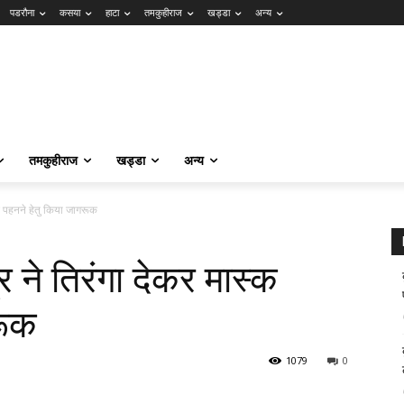
पडरौना
कसया
हाटा
तमकुहीराज
खड्डा
अन्य
तमकुहीराज
खड्डा
अन्य
स्क पहनने हेतु किया जागरूक
्र ने तिरंगा देकर मास्क
रूक
1079
0