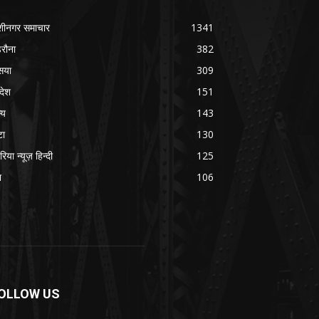
शीनगर समाचार
1341
रौना
382
सया
309
रदेश
151
्य
143
टा
130
रिया न्यूज़ हिन्दी
125
श
106
OLLOW US