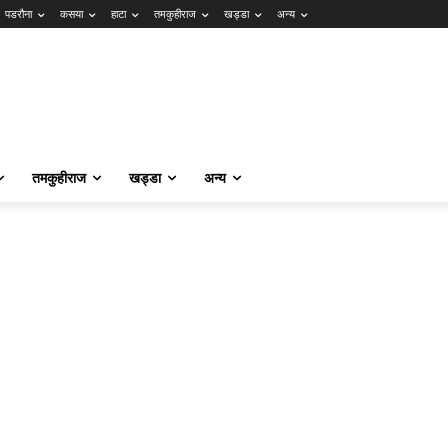
पडरौना
कसया
हाटा
तमकुहीराज
खड्डा
अन्य
तमकुहीराज
खड्डा
अन्य