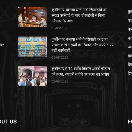
कुशीनगर: कसया थाने में दो सिपाहियों पर
कु
सख्त कार्रवाई के बाद डीआईजी ने किया
पड
औचक निरीक्षण
05/08/2026
क
प्
कुशीनगर: कसया थाने के सिपाही पर ढाबा
 पर
संचालक से लड़की की डिमांड और मारपीट पर
अन
बड़ी कार्यवाही
हा
05/08/2026
देव
न
कुशीनगर में 14 वर्षीय किशोर आदर्श चौहान
दे
की हत्या, रंगदारी न देने का हत्या का आरोप
02/08/2026
OUT US
F