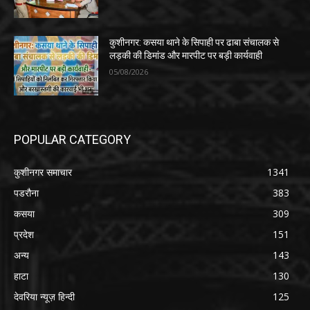
कुशीनगर: कसया थाने के सिपाही पर ढाबा संचालक से
लड़की की डिमांड और मारपीट पर बड़ी कार्यवाही
05/08/2026
POPULAR CATEGORY
कुशीनगर समाचार
1341
पडरौना
383
कसया
309
प्रदेश
151
अन्य
143
हाटा
130
देवरिया न्यूज़ हिन्दी
125