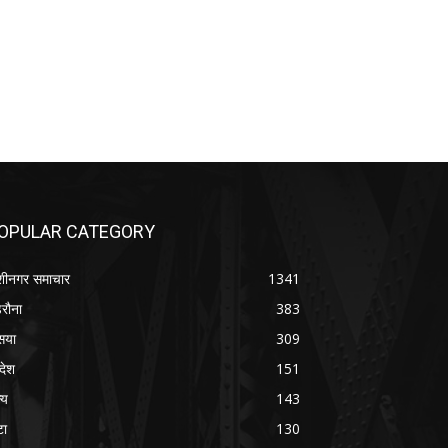
OPULAR CATEGORY
शीनगर समाचार
1341
रौना
383
सया
309
रदेश
151
्य
143
टा
130