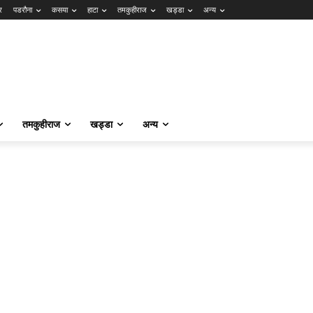
र
पडरौना
कसया
हाटा
तमकुहीराज
खड्डा
अन्य
तमकुहीराज
खड्डा
अन्य