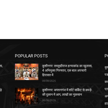
POPULAR POSTS
P
सा,
कुशीनगर: तमकुहीराज हत्याकांड का खुलासा,
कु
4 अभियुक्त गिरफ्तार, एक बाल अपचारी
पड
हिरासत में
08/08/2026
क
प्
़े
कुशीनगर: कप्तानगंज में शॉर्ट सर्किट से कपड़े
की दुकान में आग, लाखों का नुकसान
अन
08/08/2026
हा