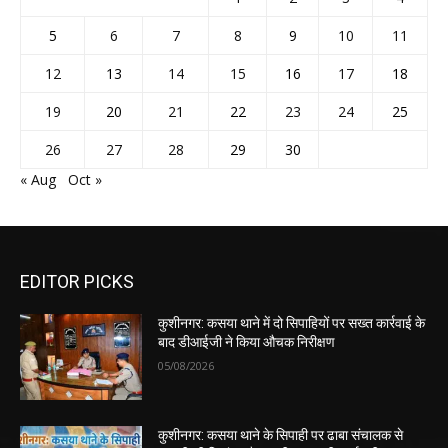
5
6
7
8
9
10
11
12
13
14
15
16
17
18
19
20
21
22
23
24
25
26
27
28
29
30
« Aug
Oct »
EDITOR PICKS
कुशीनगर: कसया थाने में दो सिपाहियों पर सख्त कार्रवाई के
बाद डीआईजी ने किया औचक निरीक्षण
05/08/2026
कुशीनगर: कसया थाने के सिपाही पर ढाबा संचालक से