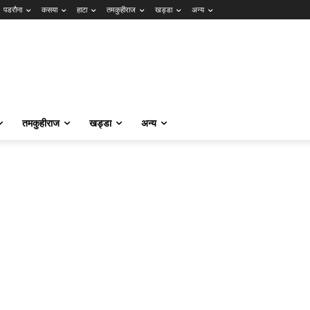
पडरौना
कसया
हाटा
तमकुहीराज
खड्डा
अन्य
तमकुहीराज
खड्डा
अन्य