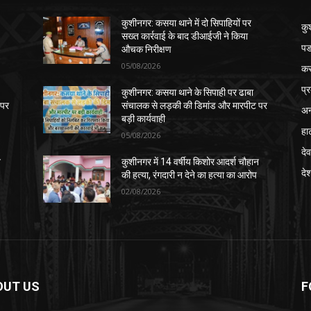
कुशीनगर: कसया थाने में दो सिपाहियों पर
कु
सख्त कार्रवाई के बाद डीआईजी ने किया
पड
औचक निरीक्षण
05/08/2026
क
प्
कुशीनगर: कसया थाने के सिपाही पर ढाबा
 पर
संचालक से लड़की की डिमांड और मारपीट पर
अन
बड़ी कार्यवाही
हा
05/08/2026
देव
न
कुशीनगर में 14 वर्षीय किशोर आदर्श चौहान
दे
की हत्या, रंगदारी न देने का हत्या का आरोप
02/08/2026
OUT US
F