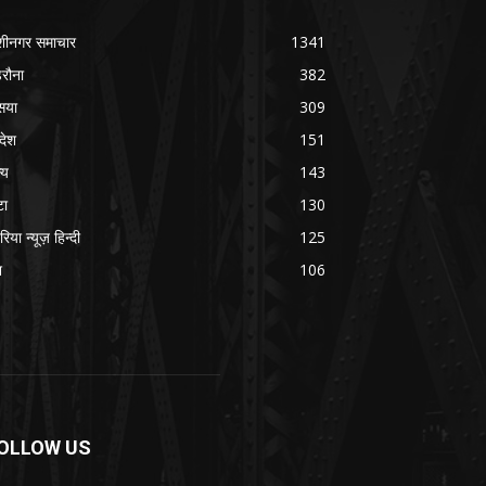
शीनगर समाचार
1341
रौना
382
सया
309
रदेश
151
्य
143
टा
130
रिया न्यूज़ हिन्दी
125
श
106
OLLOW US