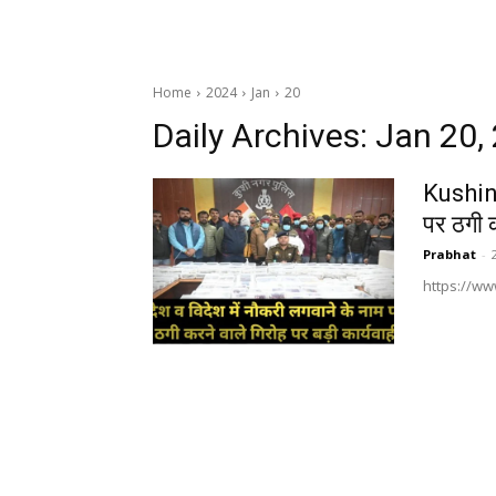
Home
2024
Jan
20
Daily Archives: Jan 20,
Kushina
पर ठगी क
Prabhat
-
https://w