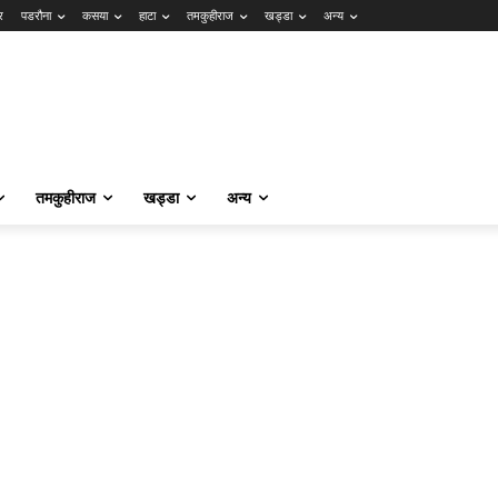
र
पडरौना
कसया
हाटा
तमकुहीराज
खड्डा
अन्य
तमकुहीराज
खड्डा
अन्य