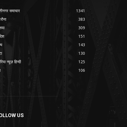
शीनगर समाचार
1341
रौना
383
सया
309
रदेश
151
्य
143
टा
130
रिया न्यूज़ हिन्दी
125
श
106
OLLOW US