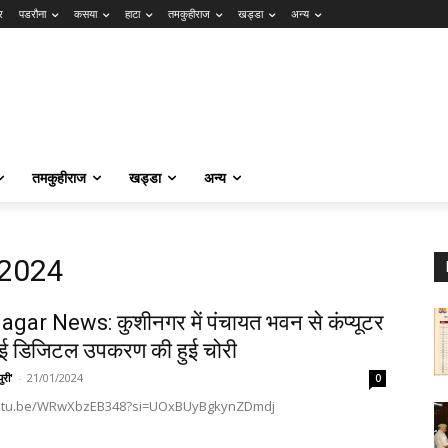
र
पडरौना
कसया
हाटा
तमकुहीराज
खड्डा
अन्य
तमकुहीराज
खड्डा
अन्य
 2024
gar News: कुशीनगर में पंचायत भवन से कंप्यूटर
ई डिजिटल उपकरण की हुई चोरी
ुरी'
-
21/01/2024
0
outu.be/WRwXbzEB348?si=UOxBUyBgkynZDmdj