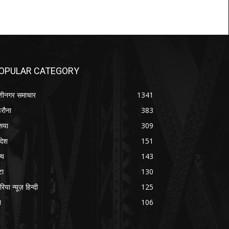
OPULAR CATEGORY
शीनगर समाचार
1341
रौना
383
सया
309
रदेश
151
्य
143
टा
130
रिया न्यूज़ हिन्दी
125
श
106