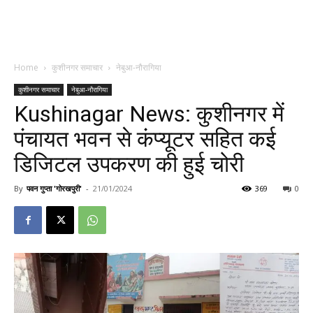
Home
कुशीनगर समाचार
नेबुआ-नौरागिया
कुशीनगर समाचार
नेबुआ-नौरागिया
Kushinagar News: कुशीनगर में
पंचायत भवन से कंप्यूटर सहित कई
डिजिटल उपकरण की हुई चोरी
By
पवन गुप्ता 'गोरखपुरी'
-
21/01/2024
369
0