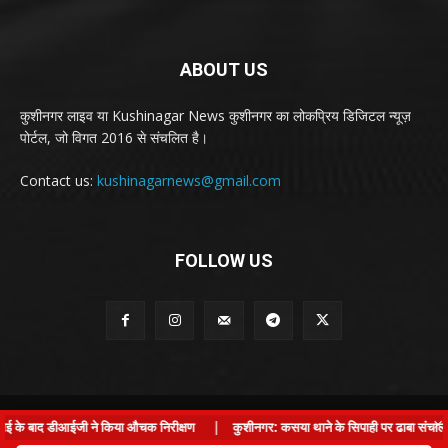
ABOUT US
कुशीनगर लाइव या Kushinagar News कुशीनगर का लोकप्रिय डिजिटल न्यूज़
पोर्टल, जो विगत 2016 से संचलित है।
Contact us:
kushinagarnews@gmail.com
FOLLOW US
© Kushinagar Live - 2022
×
ाई के बाद डीआईजी ने किया औचक निरीक्षण
|
कुशीनगर: कसया थाने के सिपाही पर ढाबा संचालक से