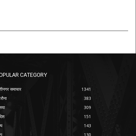
OPULAR CATEGORY
शीनगर समाचार
1341
रौना
383
सया
309
रदेश
151
्य
143
टा
130