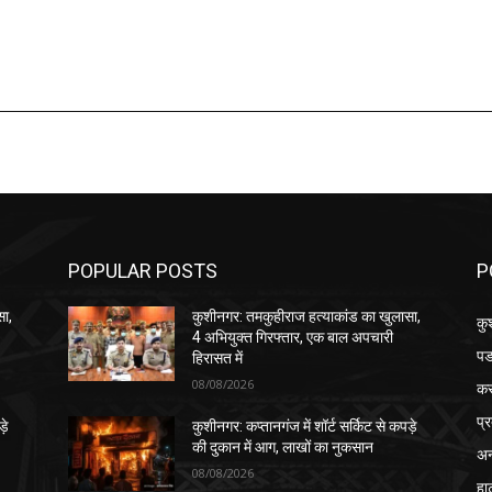
POPULAR POSTS
P
सा,
कुशीनगर: तमकुहीराज हत्याकांड का खुलासा,
कु
4 अभियुक्त गिरफ्तार, एक बाल अपचारी
पड
हिरासत में
08/08/2026
क
प्
़े
कुशीनगर: कप्तानगंज में शॉर्ट सर्किट से कपड़े
की दुकान में आग, लाखों का नुकसान
अन
08/08/2026
हा