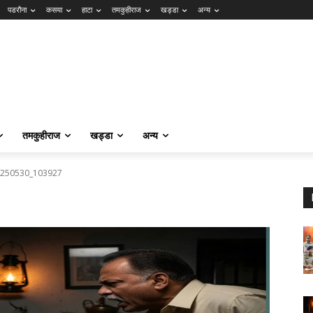
पडरौना
कसया
हाटा
तमकुहीराज
खड्डा
अन्य
तमकुहीराज
खड्डा
अन्य
250530_103927