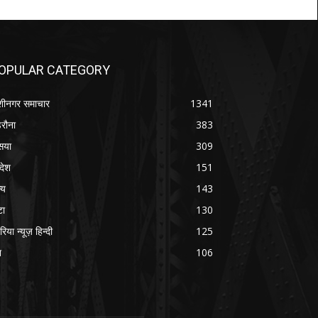
OPULAR CATEGORY
शीनगर समाचार
1341
रौना
383
सया
309
रदेश
151
्य
143
टा
130
रिया न्यूज़ हिन्दी
125
श
106