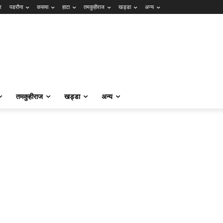
र
पडरौना
कसया
हाटा
तमकुहीराज
खड्डा
अन्य
तमकुहीराज
खड्डा
अन्य