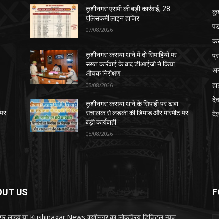
कुशीनगर: एसपी की बड़ी कार्रवाई, 28
कु
पुलिसकर्मी लाइन हाजिर
पड
07/08/2026
क
प्
कुशीनगर: कसया थाने में दो सिपाहियों पर
सख्त कार्रवाई के बाद डीआईजी ने किया
अन
औचक निरीक्षण
हा
05/08/2026
देव
कुशीनगर: कसया थाने के सिपाही पर ढाबा
 पर
संचालक से लड़की की डिमांड और मारपीट पर
दे
बड़ी कार्यवाही
05/08/2026
OUT US
F
गर लाइव या Kushinagar News कुशीनगर का लोकप्रिय डिजिटल न्यूज़