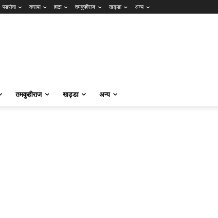
पडरौना
कसया
हाटा
तमकुहीराज
खड्डा
अन्य
तमकुहीराज
खड्डा
अन्य