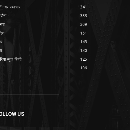
शीनगर समाचार
1341
रौना
383
सया
309
रदेश
151
्य
143
टा
130
रिया न्यूज़ हिन्दी
125
श
106
OLLOW US