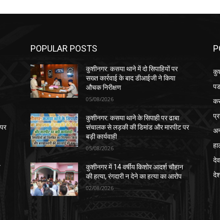
POPULAR POSTS
P
कुशीनगर: कसया थाने में दो सिपाहियों पर
कु
सख्त कार्रवाई के बाद डीआईजी ने किया
पड
औचक निरीक्षण
05/08/2026
क
प्
कुशीनगर: कसया थाने के सिपाही पर ढाबा
 पर
संचालक से लड़की की डिमांड और मारपीट पर
अन
बड़ी कार्यवाही
हा
05/08/2026
देव
न
कुशीनगर में 14 वर्षीय किशोर आदर्श चौहान
दे
की हत्या, रंगदारी न देने का हत्या का आरोप
02/08/2026