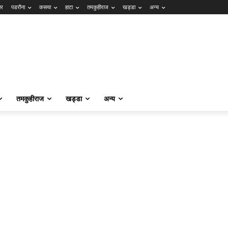
ार
पडरौना
कसया
हाटा
तमकुहीराज
खड्डा
अन्य
तमकुहीराज
खड्डा
अन्य