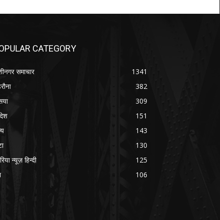
OPULAR CATEGORY
शीनगर समाचार
1341
रौना
382
सया
309
रदेश
151
्य
143
टा
130
रिया न्यूज़ हिन्दी
125
श
106