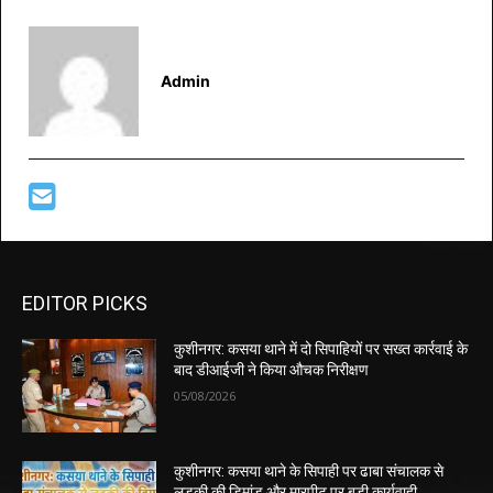
Admin
EDITOR PICKS
कुशीनगर: कसया थाने में दो सिपाहियों पर सख्त कार्रवाई के
बाद डीआईजी ने किया औचक निरीक्षण
05/08/2026
कुशीनगर: कसया थाने के सिपाही पर ढाबा संचालक से
लड़की की डिमांड और मारपीट पर बड़ी कार्यवाही