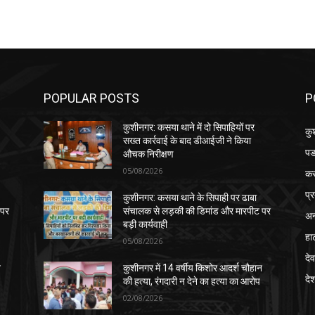
POPULAR POSTS
P
कुशीनगर: कसया थाने में दो सिपाहियों पर
कु
सख्त कार्रवाई के बाद डीआईजी ने किया
पड
औचक निरीक्षण
05/08/2026
क
प्
कुशीनगर: कसया थाने के सिपाही पर ढाबा
 पर
संचालक से लड़की की डिमांड और मारपीट पर
अन
बड़ी कार्यवाही
हा
05/08/2026
देव
न
कुशीनगर में 14 वर्षीय किशोर आदर्श चौहान
दे
की हत्या, रंगदारी न देने का हत्या का आरोप
02/08/2026