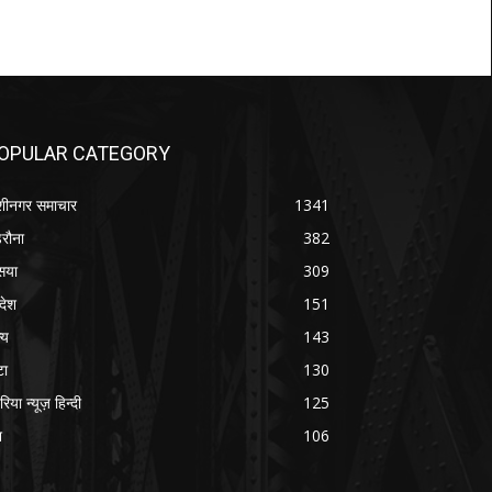
OPULAR CATEGORY
शीनगर समाचार
1341
रौना
382
सया
309
रदेश
151
्य
143
टा
130
रिया न्यूज़ हिन्दी
125
श
106