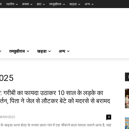
ार
पडरौना
कसया
हाटा
तमकुहीराज
खड्डा
अन्य
तमकुहीराज
खड्डा
अन्य
2025
: गरीबी का फायदा उठाकर 10 साल के लड़के का
वर्तन, पिता ने जेल से लौटकर बेटे को मदरसे से बरामद
08/09/2025
0
े खड्डा थाना क्षेत्र के मनसा छपरा गांव में एक चौंकाने वाला मामला सामने आया है, जहां