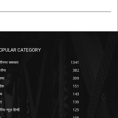
OPULAR CATEGORY
शीनगर समाचार
1341
रौना
382
सया
309
रदेश
151
्य
143
टा
130
रिया न्यूज़ हिन्दी
125
श
106