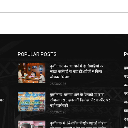
POPULAR POSTS
P
कुशीनगर: कसया थाने में दो सिपाहियों पर
कु
सख्त कार्रवाई के बाद डीआईजी ने किया
पड
औचक निरीक्षण
05/08/2026
क
प्
कुशीनगर: कसया थाने के सिपाही पर ढाबा
 पर
संचालक से लड़की की डिमांड और मारपीट पर
अन
बड़ी कार्यवाही
हा
05/08/2026
देव
न
कुशीनगर में 14 वर्षीय किशोर आदर्श चौहान
दे