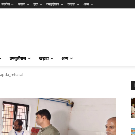
पडरौना
कसया
हाटा
तमकुहीराज
खड्डा
अन्य
तमकुहीराज
खड्डा
अन्य
apda_rehasal