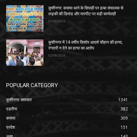
कुशीनगर: कसया थाने के सिपाही पर ढाबा संचालक से
लड़की की डिमांड और मारपीट पर बड़ी कार्यवाही
05/08/2026
कुशीनगर में 14 वर्षीय किशोर आदर्श चौहान की हत्या,
रंगदारी न देने का हत्या का आरोप
02/08/2026
POPULAR CATEGORY
कुशीनगर समाचार
1341
पडरौना
382
कसया
309
प्रदेश
151
अन्य
143