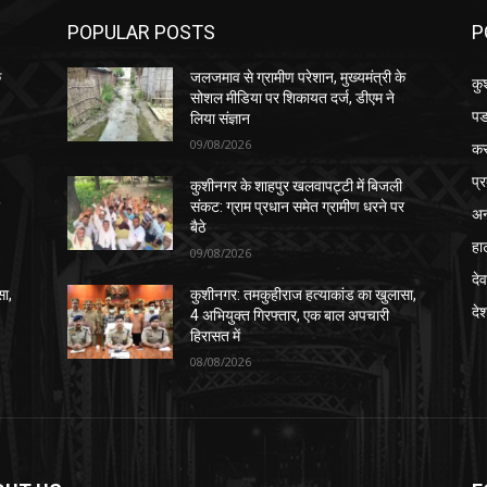
POPULAR POSTS
P
े
जलजमाव से ग्रामीण परेशान, मुख्यमंत्री के
कु
सोशल मीडिया पर शिकायत दर्ज, डीएम ने
पड
लिया संज्ञान
09/08/2026
क
प्
कुशीनगर के शाहपुर खलवापट्टी में बिजली
र
संकट: ग्राम प्रधान समेत ग्रामीण धरने पर
अन
बैठे
हा
09/08/2026
देव
सा,
कुशीनगर: तमकुहीराज हत्याकांड का खुलासा,
दे
4 अभियुक्त गिरफ्तार, एक बाल अपचारी
हिरासत में
08/08/2026