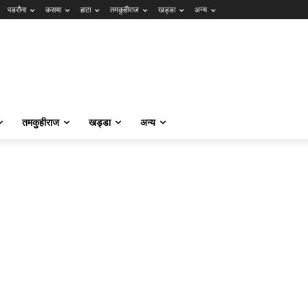
पडरौना
कसया
हाटा
तमकुहीराज
खड्डा
अन्य
तमकुहीराज
खड्डा
अन्य