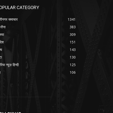
OPULAR CATEGORY
शीनगर समाचार
1341
रौना
383
सया
309
रदेश
151
्य
143
टा
130
रिया न्यूज़ हिन्दी
125
श
106