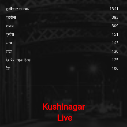
कुशीनगर समाचार
1341
पडरौना
383
कसया
309
प्रदेश
151
अन्य
143
हाटा
130
देवरिया न्यूज़ हिन्दी
125
देश
106