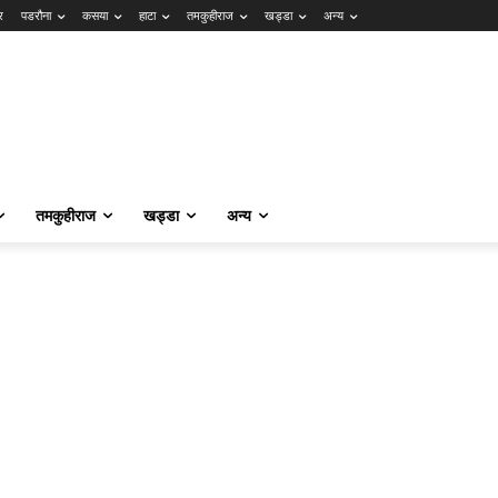
र
पडरौना
कसया
हाटा
तमकुहीराज
खड्डा
अन्य
तमकुहीराज
खड्डा
अन्य