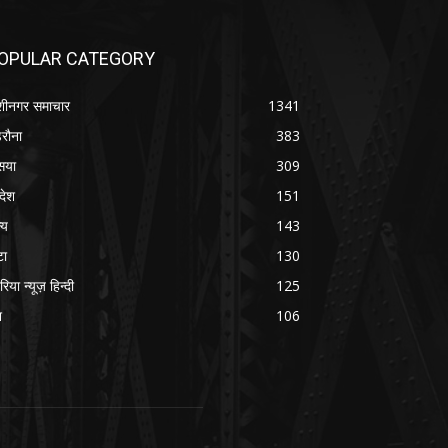
OPULAR CATEGORY
शीनगर समाचार
1341
रौना
383
सया
309
रदेश
151
्य
143
टा
130
रिया न्यूज़ हिन्दी
125
श
106