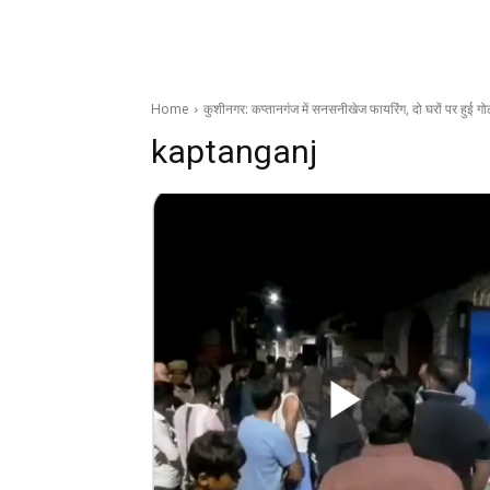
Home
कुशीनगर: कप्तानगंज में सनसनीखेज फायरिंग, दो घरों पर हुई गो
kaptanganj