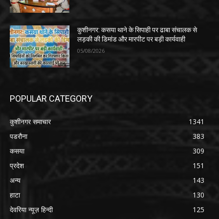
कुशीनगर: कसया थाने के सिपाही पर ढाबा संचालक से
लड़की की डिमांड और मारपीट पर बड़ी कार्यवाही
05/08/2026
POPULAR CATEGORY
कुशीनगर समाचार
1341
पडरौना
383
कसया
309
प्रदेश
151
अन्य
143
हाटा
130
देवरिया न्यूज़ हिन्दी
125