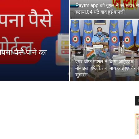
Paytm app को गूगल ने प्ले स्टोर से
हटाया,04 घंटे बाद हुई वापसी
पना पैसे पाने का
देश
एयर चीफ मार्शल ने किया आईएएफ
मोबाइल एप्लिकेशन ‘माय आईएएफ’ का
शुभारंभ