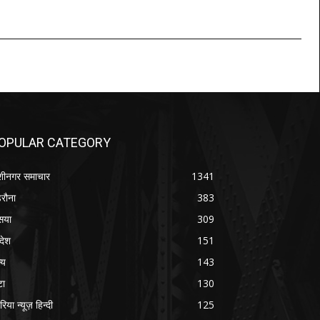
OPULAR CATEGORY
शीनगर समाचार
1341
रौना
383
सया
309
रदेश
151
्य
143
टा
130
रिया न्यूज़ हिन्दी
125