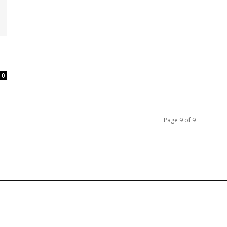
0
Page 9 of 9