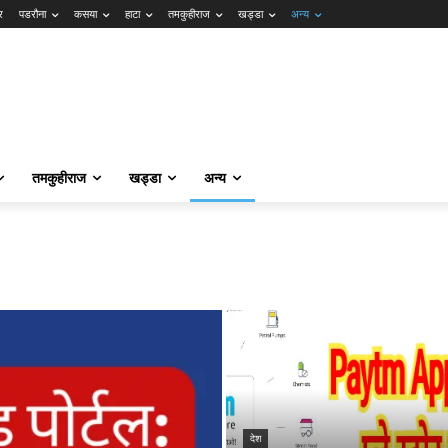
र
पडरौना
कसया
हाटा
तमकुहीराज
खड्डा
अन्य
तमकुहीराज
खड्डा
अन्य
देश