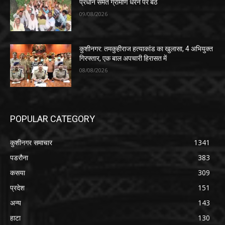
प्रधान समेत ग्रामीण धरने पर बैठे
09/08/2026
कुशीनगर: तमकुहीराज हत्याकांड का खुलासा, 4 अभियुक्त
गिरफ्तार, एक बाल अपचारी हिरासत में
08/08/2026
POPULAR CATEGORY
कुशीनगर समाचार
1341
पडरौना
383
कसया
309
प्रदेश
151
अन्य
143
हाटा
130