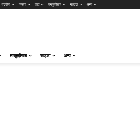
पडरौना
कसया
हाटा
तमकुहीराज
खड्डा
अन्य
तमकुहीराज
खड्डा
अन्य