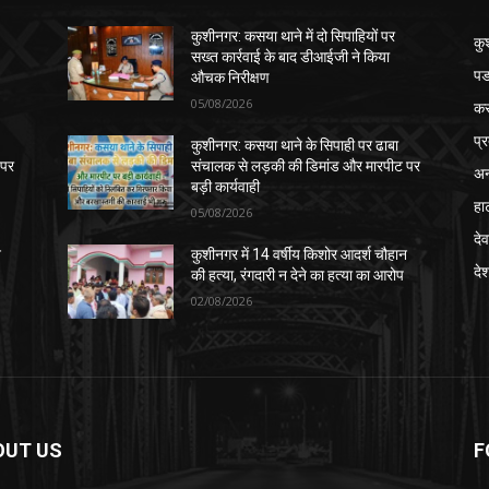
कुशीनगर: कसया थाने में दो सिपाहियों पर
कु
सख्त कार्रवाई के बाद डीआईजी ने किया
पड
औचक निरीक्षण
05/08/2026
क
प्
कुशीनगर: कसया थाने के सिपाही पर ढाबा
 पर
संचालक से लड़की की डिमांड और मारपीट पर
अन
बड़ी कार्यवाही
हा
05/08/2026
देव
न
कुशीनगर में 14 वर्षीय किशोर आदर्श चौहान
दे
की हत्या, रंगदारी न देने का हत्या का आरोप
02/08/2026
OUT US
F