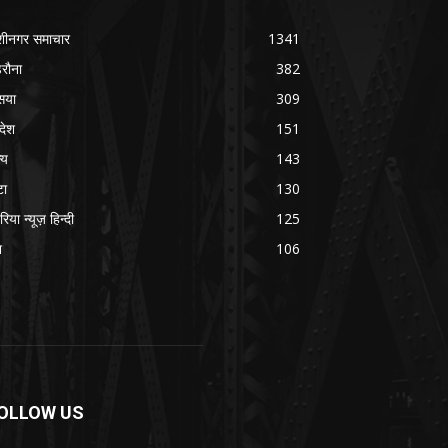
शीनगर समाचार
1341
रौना
382
सया
309
रदेश
151
्य
143
टा
130
रिया न्यूज़ हिन्दी
125
श
106
OLLOW US