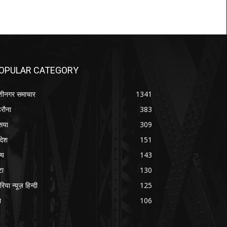
OPULAR CATEGORY
शीनगर समाचार
1341
रौना
383
सया
309
रदेश
151
्य
143
टा
130
रिया न्यूज़ हिन्दी
125
श
106