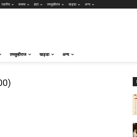
पडरौना
कसया
हाटा
तमकुहीराज
खड्डा
अन्य
तमकुहीराज
खड्डा
अन्य
00)