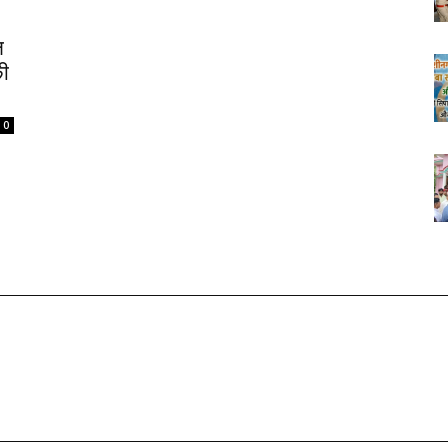
ल
की
0