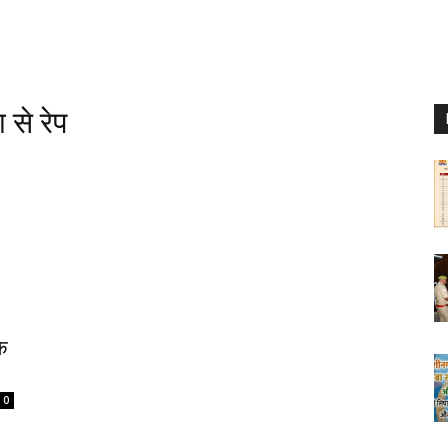
 से रेप
के
0