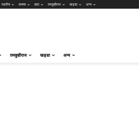
पडरौना
कसया
हाटा
तमकुहीराज
खड्डा
अन्य
तमकुहीराज
खड्डा
अन्य