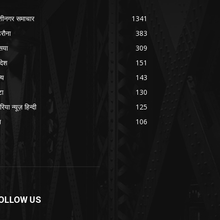
शीनगर समाचार
1341
रौना
383
सया
309
रदेश
151
्य
143
टा
130
रिया न्यूज़ हिन्दी
125
श
106
OLLOW US