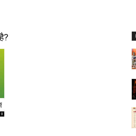
है?
ं
0