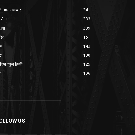
शीनगर समाचार
1341
रौना
383
सया
309
रदेश
151
्य
143
टा
130
रिया न्यूज़ हिन्दी
125
श
106
OLLOW US