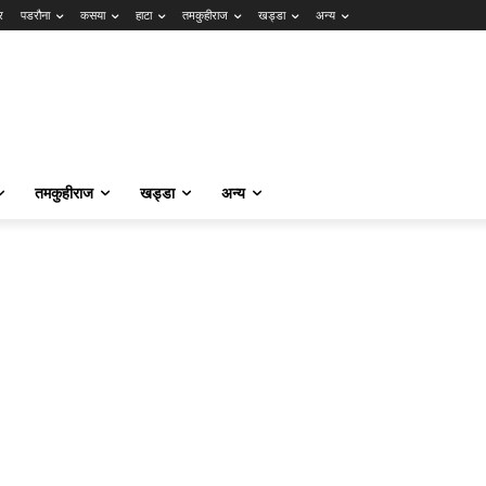
र
पडरौना
कसया
हाटा
तमकुहीराज
खड्डा
अन्य
तमकुहीराज
खड्डा
अन्य