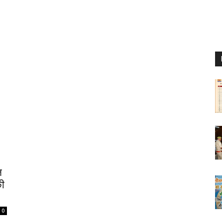
ल
की
0