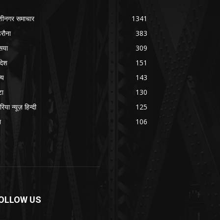
शीनगर समाचार
1341
रौना
383
सया
309
रदेश
151
्य
143
टा
130
रिया न्यूज़ हिन्दी
125
श
106
OLLOW US