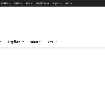
पडरौना
कसया
हाटा
तमकुहीराज
खड्डा
अन्य
तमकुहीराज
खड्डा
अन्य