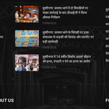
कुशीनगर: कसया थाने में दो सिपाहियों पर
कु
सख्त कार्रवाई के बाद डीआईजी ने किया
पड
औचक निरीक्षण
05/08/2026
क
प्
कुशीनगर: कसया थाने के सिपाही पर ढाबा
 पर
संचालक से लड़की की डिमांड और मारपीट पर
अन
बड़ी कार्यवाही
हा
05/08/2026
देव
न
कुशीनगर में 14 वर्षीय किशोर आदर्श चौहान
दे
की हत्या, रंगदारी न देने का हत्या का आरोप
02/08/2026
OUT US
F