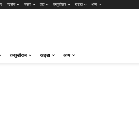
ार
पडरौना
कसया
हाटा
तमकुहीराज
खड्डा
अन्य
तमकुहीराज
खड्डा
अन्य