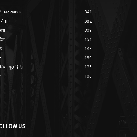
शीनगर समाचार
1341
रौना
382
सया
309
रदेश
151
्य
143
टा
130
रिया न्यूज़ हिन्दी
125
श
106
OLLOW US