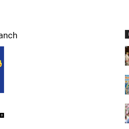
ranch
0
0