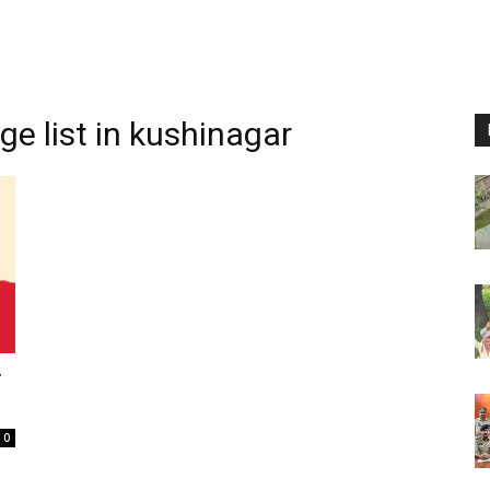
e list in kushinagar
ी
0