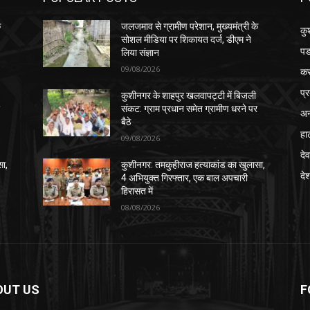
े
जलजमाव से ग्रामीण परेशान, मुख्यमंत्री के
कु
सोशल मीडिया पर शिकायत दर्ज, डीएम ने
पड
लिया संज्ञान
09/08/2026
क
प्
कुशीनगर के शाहपुर खलवापट्टी में बिजली
र
संकट: ग्राम प्रधान समेत ग्रामीण धरने पर
अन
बैठे
हा
09/08/2026
देव
सा,
कुशीनगर: तमकुहीराज हत्याकांड का खुलासा,
दे
4 अभियुक्त गिरफ्तार, एक बाल अपचारी
हिरासत में
08/08/2026
OUT US
F