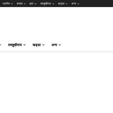
पडरौना
कसया
हाटा
तमकुहीराज
खड्डा
अन्य
तमकुहीराज
खड्डा
अन्य