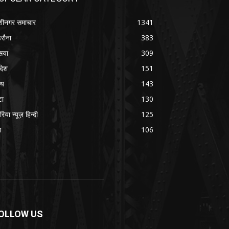
शीनगर समाचार
1341
रौना
383
सया
309
रदेश
151
्य
143
टा
130
रिया न्यूज़ हिन्दी
125
श
106
OLLOW US