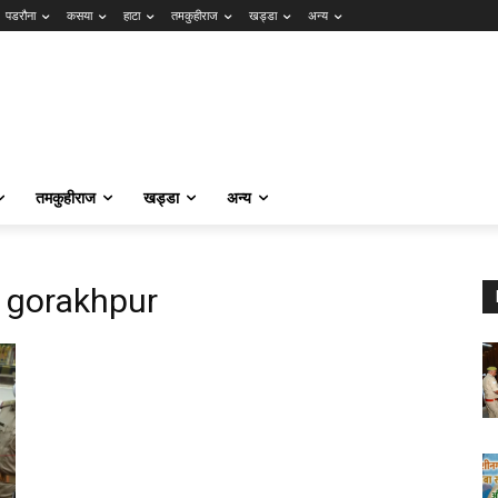
पडरौना
कसया
हाटा
तमकुहीराज
खड्डा
अन्य
तमकुहीराज
खड्डा
अन्य
 gorakhpur