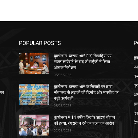
POPULAR POSTS
P
कुशीनगर: कसया थाने में दो सिपाहियों पर
कु
सख्त कार्रवाई के बाद डीआईजी ने किया
पड
औचक निरीक्षण
05/08/2026
क
प्
कुशीनगर: कसया थाने के सिपाही पर ढाबा
 पर
संचालक से लड़की की डिमांड और मारपीट पर
अन
बड़ी कार्यवाही
हा
05/08/2026
देव
न
कुशीनगर में 14 वर्षीय किशोर आदर्श चौहान
दे
की हत्या, रंगदारी न देने का हत्या का आरोप
02/08/2026