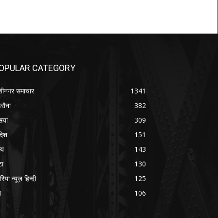
OPULAR CATEGORY
शीनगर समाचार
1341
रौना
382
सया
309
रदेश
151
्य
143
टा
130
रिया न्यूज़ हिन्दी
125
श
106