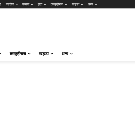
र
पडरौना
कसया
हाटा
तमकुहीराज
खड्डा
अन्य
तमकुहीराज
खड्डा
अन्य