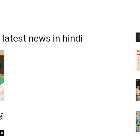
 latest news in hindi
री
0