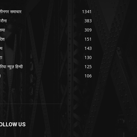
शीनगर समाचार
1341
रौना
383
सया
309
रदेश
151
्य
143
टा
130
रिया न्यूज़ हिन्दी
125
श
106
OLLOW US