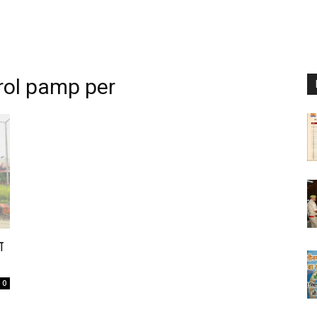
rol pamp per
ा
0