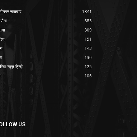
शीनगर समाचार
1341
रौना
383
सया
309
रदेश
151
्य
143
टा
130
रिया न्यूज़ हिन्दी
125
श
106
OLLOW US