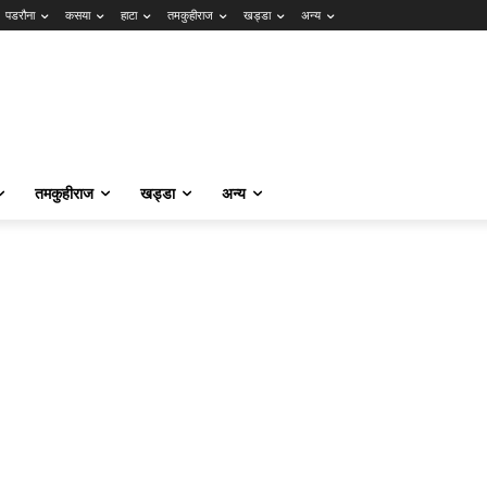
पडरौना
कसया
हाटा
तमकुहीराज
खड्डा
अन्य
तमकुहीराज
खड्डा
अन्य