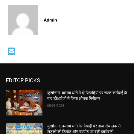
Admin
EDITOR PICKS
कुशीनगर: कसया थाने में दो सिपाहियों पर सख्त कार्रवाई के
बाद डीआईजी ने किया औचक निरीक्षण
05/08/2026
कुशीनगर: कसया थाने के सिपाही पर ढाबा संचालक से
लड़की की डिमांड और मारपीट पर बड़ी कार्यवाही