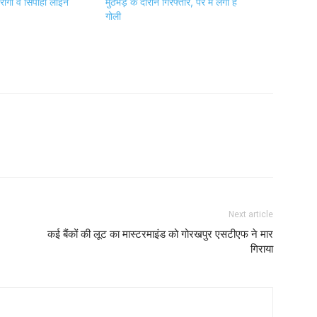
ारोगा व सिपाही लाइन
मुठभेड़ के दौरान गिरफ्तार, पैर में लगी है
गोली
Next article
कई बैंकों की लूट का मास्टरमाइंड को गोरखपुर एसटीएफ ने मार
गिराया