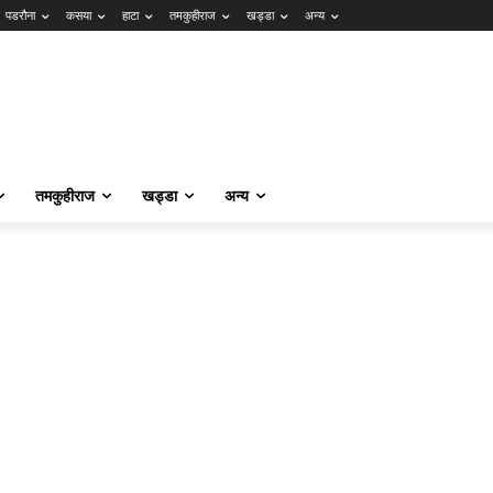
पडरौना
कसया
हाटा
तमकुहीराज
खड्डा
अन्य
तमकुहीराज
खड्डा
अन्य