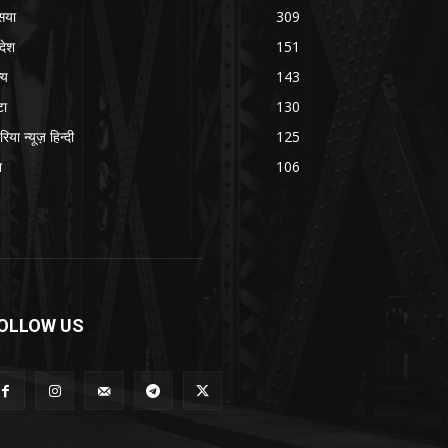
सया
309
रदेश
151
्य
143
टा
130
रिया न्यूज़ हिन्दी
125
श
106
OLLOW US