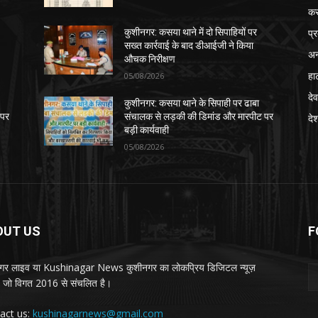
क
प्
कुशीनगर: कसया थाने में दो सिपाहियों पर
सख्त कार्रवाई के बाद डीआईजी ने किया
अन
औचक निरीक्षण
हा
05/08/2026
देव
कुशीनगर: कसया थाने के सिपाही पर ढाबा
 पर
संचालक से लड़की की डिमांड और मारपीट पर
दे
बड़ी कार्यवाही
05/08/2026
OUT US
F
गर लाइव या Kushinagar News कुशीनगर का लोकप्रिय डिजिटल न्यूज़
ल, जो विगत 2016 से संचलित है।
act us:
kushinagarnews@gmail.com