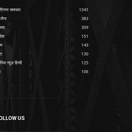
शीनगर समाचार
1341
रौना
383
सया
309
रदेश
151
्य
143
टा
130
रिया न्यूज़ हिन्दी
125
श
106
OLLOW US