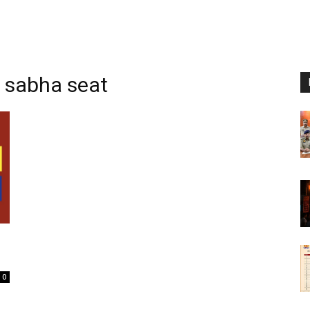
 sabha seat
0