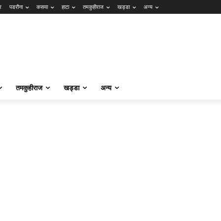
र
पडरौना
कसया
हाटा
तमकुहीराज
खड्डा
अन्य
तमकुहीराज
खड्डा
अन्य