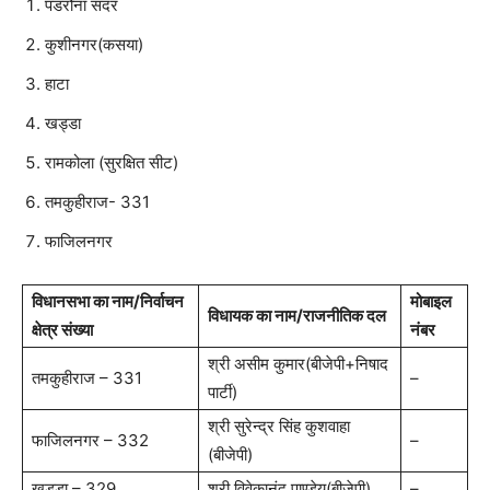
पडरौना सदर
कुशीनगर(कसया)
हाटा
खड्डा
रामकोला (सुरक्षित सीट)
तमकुहीराज- 331
फाजिलनगर
विधानसभा का नाम/निर्वाचन
मोबाइल
विधायक का नाम/राजनीतिक दल
क्षेत्र संख्या
नंबर
श्री असीम कुमार(बीजेपी+निषाद
तमकुहीराज – 331
–
पार्टी)
श्री सुरेन्द्र सिंह कुशवाहा
फाजिलनगर – 332
–
(बीजेपी)
खड्डा – 329
श्री विवेकानंद पाण्डेय(बीजेपी)
–