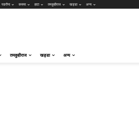
पडरौना
कसया
हाटा
तमकुहीराज
खड्डा
अन्य
तमकुहीराज
खड्डा
अन्य