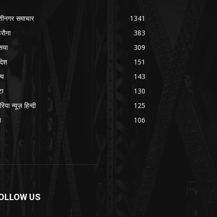
शीनगर समाचार
1341
रौना
383
सया
309
रदेश
151
्य
143
टा
130
रिया न्यूज़ हिन्दी
125
श
106
OLLOW US