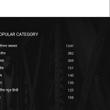
OPULAR CATEGORY
शीनगर समाचार
1341
रौना
382
सया
309
रदेश
151
्य
143
टा
130
रिया न्यूज़ हिन्दी
125
श
106