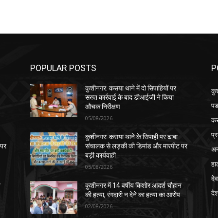
POPULAR POSTS
P
कुशीनगर: कसया थाने में दो सिपाहियों पर
कु
सख्त कार्रवाई के बाद डीआईजी ने किया
पड
औचक निरीक्षण
05/08/2026
क
प्
कुशीनगर: कसया थाने के सिपाही पर ढाबा
 पर
संचालक से लड़की की डिमांड और मारपीट पर
अन
बड़ी कार्यवाही
हा
05/08/2026
देव
न
कुशीनगर में 14 वर्षीय किशोर आदर्श चौहान
दे
की हत्या, रंगदारी न देने का हत्या का आरोप
02/08/2026