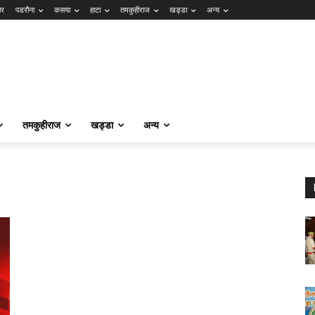
ार
पडरौना
कसया
हाटा
तमकुहीराज
खड्डा
अन्य
तमकुहीराज
खड्डा
अन्य