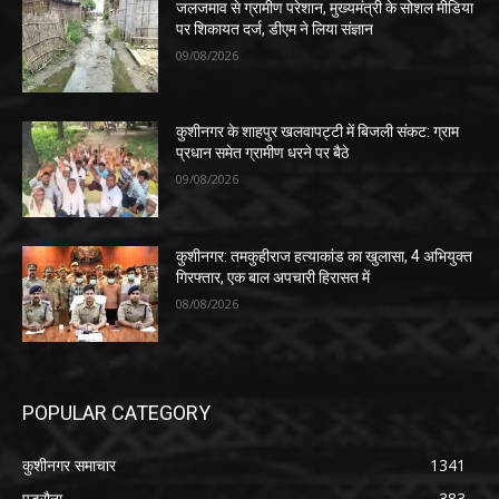
जलजमाव से ग्रामीण परेशान, मुख्यमंत्री के सोशल मीडिया
पर शिकायत दर्ज, डीएम ने लिया संज्ञान
09/08/2026
कुशीनगर के शाहपुर खलवापट्टी में बिजली संकट: ग्राम
प्रधान समेत ग्रामीण धरने पर बैठे
09/08/2026
कुशीनगर: तमकुहीराज हत्याकांड का खुलासा, 4 अभियुक्त
गिरफ्तार, एक बाल अपचारी हिरासत में
08/08/2026
POPULAR CATEGORY
कुशीनगर समाचार
1341
पडरौना
383