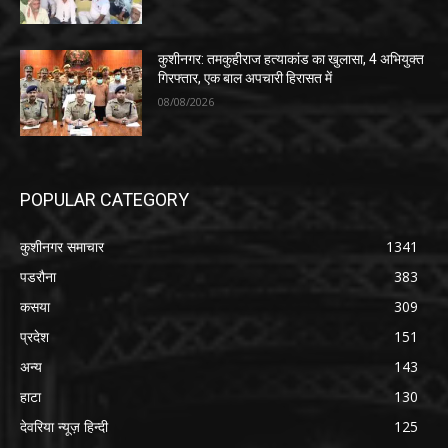
कुशीनगर: तमकुहीराज हत्याकांड का खुलासा, 4 अभियुक्त
गिरफ्तार, एक बाल अपचारी हिरासत में
08/08/2026
POPULAR CATEGORY
कुशीनगर समाचार
1341
पडरौना
383
कसया
309
प्रदेश
151
अन्य
143
हाटा
130
देवरिया न्यूज़ हिन्दी
125